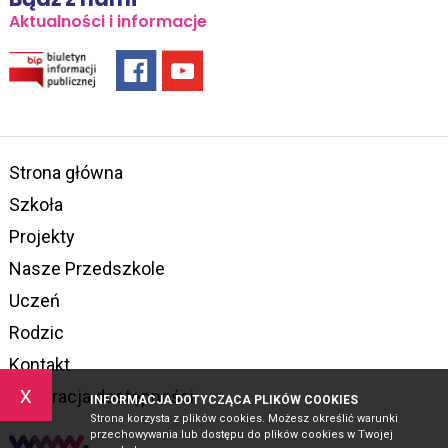
Aktualności i informacje
Strona główna
Szkoła
Projekty
Nasze Przedszkole
Uczeń
Rodzic
Kontakt
x
Deklaracja dostępności
INFORMACJA DOTYCZĄCA PLIKÓW COOKIES
Strona korzysta z plików cookies. Możesz określić warunki
przechowywania lub dostępu do plików cookies w Twojej