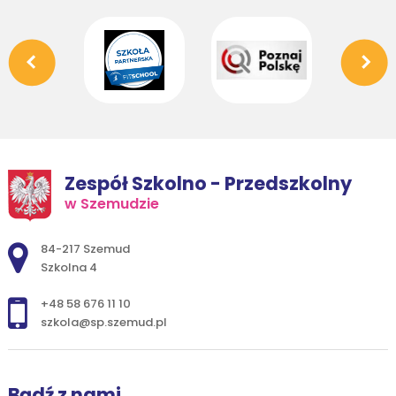
Zespół Szkolno - Przedszkolny
w Szemudzie
Adres pocztowy:
84-217 Szemud
Szkolna 4
+48 58 676 11 10
szkola@sp.szemud.pl
Bądź z nami