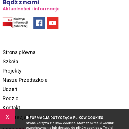
Bądź z nami
Aktualności i informacje
Strona główna
Szkoła
Projekty
Nasze Przedszkole
Uczeń
Rodzic
Kontakt
x
Deklaracja dostępności
INFORMACJA DOTYCZĄCA PLIKÓW COOKIES
Strona korzysta z plików cookies. Możesz określić warunki
przechowywania lub dostępu do plików cookies w Twojej