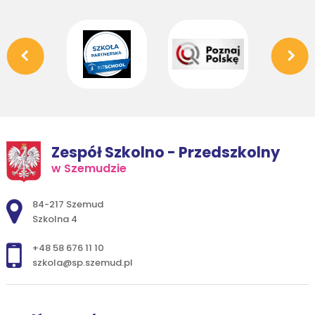
Zespół Szkolno - Przedszkolny
w Szemudzie
Adres pocztowy:
84-217 Szemud
Szkolna 4
+48 58 676 11 10
szkola@sp.szemud.pl