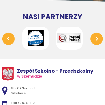
NASI PARTNERZY
Zespół Szkolno - Przedszkolny
w Szemudzie
Adres pocztowy:
84-217 Szemud
Szkolna 4
+48 58 676 11 10