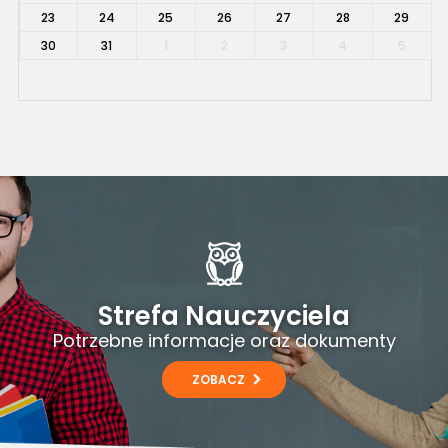
23
24
25
26
27
28
29
30
31
1
2
3
4
5
Strefa Nauczyciela
Potrzebne informacje oraz dokumenty
ZOBACZ