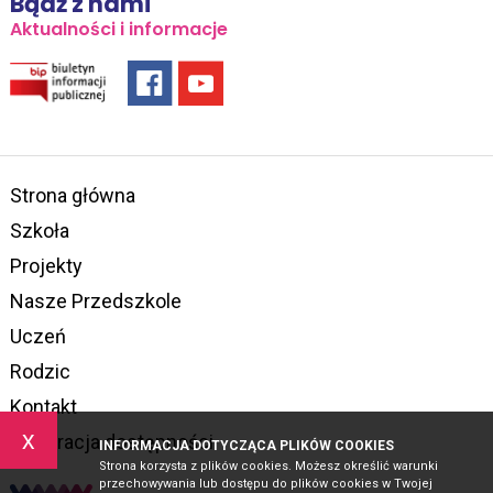
Bądź z nami
Aktualności i informacje
Strona główna
Szkoła
Projekty
Nasze Przedszkole
Uczeń
Rodzic
Kontakt
x
Deklaracja dostępności
INFORMACJA DOTYCZĄCA PLIKÓW COOKIES
Strona korzysta z plików cookies. Możesz określić warunki
przechowywania lub dostępu do plików cookies w Twojej