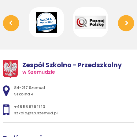
Zespół Szkolno - Przedszkolny
w Szemudzie
Adres pocztowy:
84-217 Szemud
Szkolna 4
+48 58 676 11 10
szkola@sp.szemud.pl