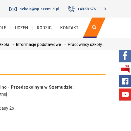
szkola@sp.szemud.pl
+48 58 676 11 10
OLE
UCZEŃ
RODZIC
KONTAKT
zkoła
>
Informacje podstawowe
>
Pracownicy szkoły ...
lno - Przedszkolnym w Szemudzie:
tnej
lasy 2b