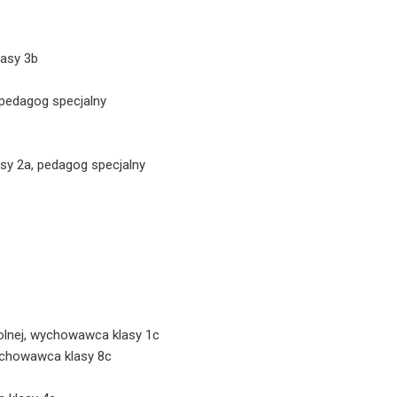
lasy 3b
 pedagog specjalny
sy 2a, pedagog specjalny
olnej, wychowawca klasy 1c
ychowawca klasy 8c