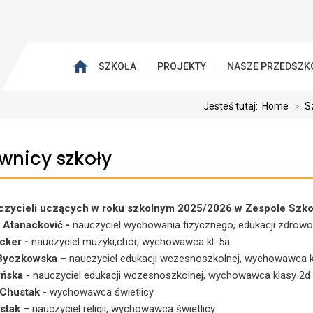
SZKOŁA
PROJEKTY
NASZE PRZEDSZK
Jesteś tutaj:
Home
>
S
wnicy szkoły
zycieli uczących w roku szkolnym 2025/2026 w Zespole Szko
 Atanacković -
nauczyciel wychowania fizycznego, edukacji zdrowo
cker -
nauczyciel muzyki,chór, wychowawca kl. 5a
 Byczkowska
– nauczyciel edukacji wczesnoszkolnej, wychowawca k
yńska
- nauczyciel edukacji wczesnoszkolnej, wychowawca klasy 2d
 Chustak
- wychowawca świetlicy
stak
– nauczyciel religii, wychowawca świetlicy