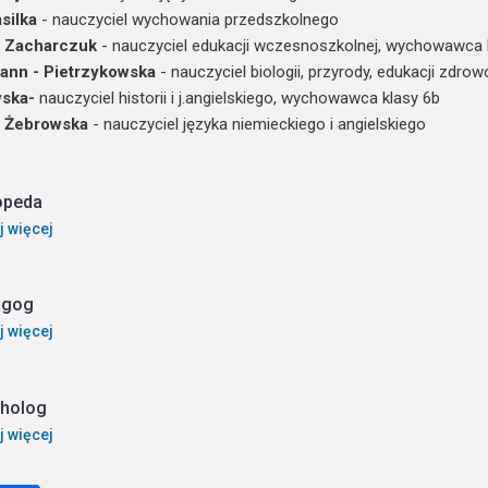
silka
- nauczyciel wychowania przedszkolnego
a Zacharczuk
- nauczyciel edukacji wczesnoszkolnej, wychowawca k
ann - Pietrzykowska
- nauczyciel biologii, przyrody, edukacji zdr
wska-
nauczyciel historii i j.angielskiego, wychowawca klasy 6b
a Żebrowska
- nauczyciel języka niemieckiego i angielskiego
opeda
j więcej
agog
j więcej
holog
j więcej