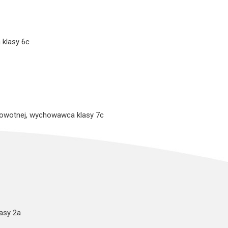
klasy 6c
drowotnej, wychowawca klasy 7c
asy 2a