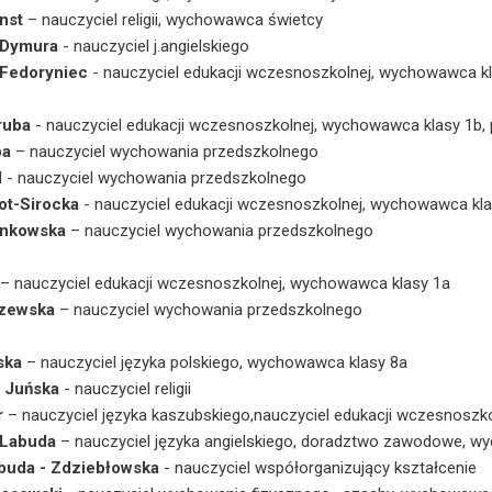
nst
– nauczyciel religii, wychowawca świetcy
 Dymura
- nauczyciel j.angielskiego
Fedoryniec
- nauczyciel edukacji wczesnoszkolnej, wychowawca k
ruba
- nauczyciel edukacji wczesnoszkolnej, wychowawca klasy 1b,
pa
– nauczyciel wychowania przedszkolnego
l
- nauczyciel wychowania przedszkolnego
ot-Sirocka
- nauczyciel edukacji wczesnoszkolnej, wychowawca kla
ankowska
– nauczyciel wychowania przedszkolnego
– nauczyciel edukacji wczesnoszkolnej, wychowawca klasy 1a
czewska
– nauczyciel wychowania przedszkolnego
ska
– nauczyciel języka polskiego, wychowawca klasy 8a
 Juńska
- nauczyciel religii
r
– nauczyciel języka kaszubskiego,nauczyciel edukacji wczesnoszk
 Labuda
– nauczyciel języka angielskiego, doradztwo zawodowe, w
buda - Zdziebłowska
- nauczyciel współorganizujący kształcenie