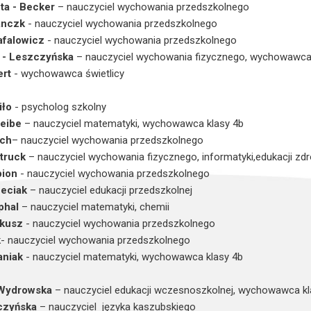
ta - Becker
– nauczyciel wychowania przedszkolnego
anczk
- nauczyciel wychowania przedszkolnego
falowicz
- nauczyciel wychowania przedszkolnego
 - Leszczyńska
– nauczyciel wychowania fizycznego, wychowawca 
ert
- wychowawca świetlicy
iło
- psycholog szkolny
eibe
– nauczyciel matematyki, wychowawca klasy 4b
ach
– nauczyciel wychowania przedszkolnego
Struck
– nauczyciel wychowania fizycznego, informatyki,edukacji z
pion
- nauczyciel wychowania przedszkolnego
eciak
– nauczyciel edukacji przedszkolnej
phal
– nauczyciel matematyki, chemii
lkusz
- nauczyciel wychowania przedszkolnego
k
- nauczyciel wychowania przedszkolnego
aniak
- nauczyciel matematyki, wychowawca klasy 4b
 Wydrowska
– nauczyciel edukacji wczesnoszkolnej, wychowawca kl
czyńska
– nauczyciel języka kaszubskiego