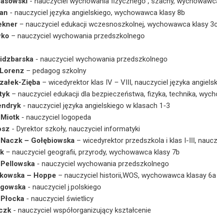
Lasowski
- nauczyciel wychowania fizycznego , szachy, wychowawca
an
- nauczyciel języka angielskiego, wychowawca klasy 8b
ekner
– nauczyciel edukacji wczesnoszkolnej, wychowawca klasy 3
wko
– nauczyciel wychowania przedszkolnego
idzbarska
- nauczyciel wychowania przedszkolnego
 Lorenz
– pedagog szkolny
załek-Zięba
– wicedyrektor klas IV – VIII, nauczyciel języka angiels
tyk
– nauczyciel edukacji dla bezpieczeństwa, fizyka, technika, wy
endryk
- nauczyciel języka angielskiego w klasach 1-3
Miotk
- nauczyciel logopeda
osz
- Dyrektor szkoły, nauczyciel informatyki
 Naczk – Gołębiowska
– wicedyrektor przedszkola i klas I-III, nauc
k
– nauczyciel geografii, przyrody, wychowawca klasy 7b
Pellowska
- nauczyciel wychowania przedszkolnego
nkowska – Hoppe
– nauczyciel historii,WOS, wychowawca klasay 6a
ęgowska
- nauczyciel j.polskiego
 Płocka
- nauczyciel świetlicy
czk
- nauczyciel współorganizujący kształcenie