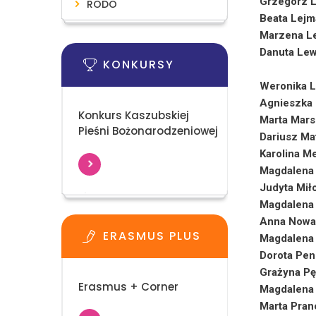
Grzegorz 
RODO
Beata Lejm
Marzena L
Danuta Le
KONKURSY
Weronika L
Agnieszka
Konkurs Kaszubskiej
Marta Mars
Pieśni Bożonarodzeniowej
Dariusz Ma
Karolina M
Magdalena 
Judyta Mił
Magdalena
Anna Nowa
ERASMUS PLUS
Magdalena 
Dorota Pe
Grażyna P
Erasmus + Corner
Magdalena
Marta Pran