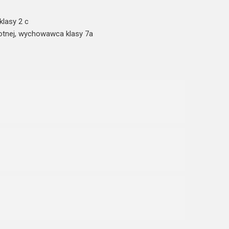
lasy 2 c
owotnej, wychowawca klasy 7a