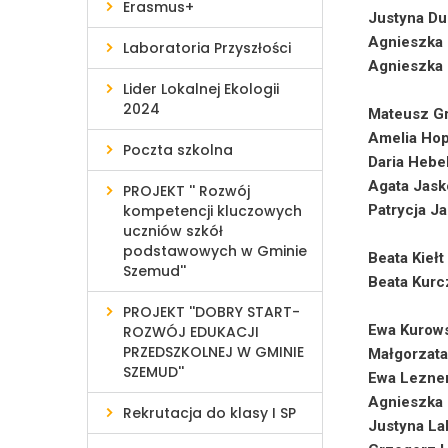
Erasmus+
Justyna Du
Agnieszka
Laboratoria Przyszłości
Agnieszka 
Lider Lokalnej Ekologii
2024
Mateusz G
Amelia Ho
Poczta szkolna
Daria Hebe
Agata Jask
PROJEKT '' Rozwój
kompetencji kluczowych
Patrycja J
uczniów szkół
podstawowych w Gminie
Beata Kiełt
Szemud''
Beata Kur
PROJEKT ''DOBRY START-
Ewa Kurow
ROZWÓJ EDUKACJI
PRZEDSZKOLNEJ W GMINIE
Małgorzata
SZEMUD''
Ewa Lezne
Agnieszka
Rekrutacja do klasy I SP
Justyna La