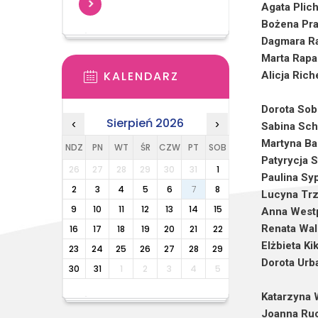
Agata Plich
Bożena Pr
Dagmara Ra
Marta Rapa
KALENDARZ
Alicja Rich
Dorota Sob
Sierpień 2026
‹
›
Sabina Sch
Martyna B
NDZ
PN
WT
ŚR
CZW
PT
SOB
Patyrycja 
26
27
28
29
30
31
1
Paulina Sy
2
3
4
5
6
7
8
Lucyna Trz
9
10
11
12
13
14
15
Anna West
Renata Wa
16
17
18
19
20
21
22
Elżbieta Ki
23
24
25
26
27
28
29
Dorota Urb
30
31
1
2
3
4
5
Katarzyna
Joanna Ru