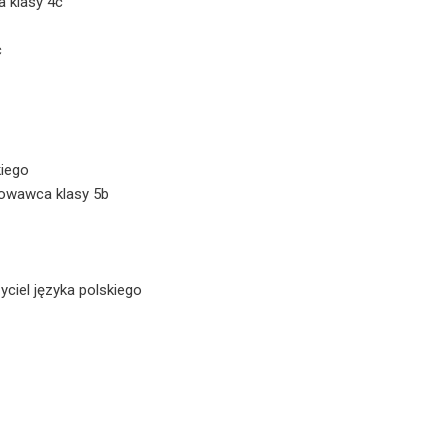
 klasy 4c
c
kiego
chowawca klasy 5b
zyciel języka polskiego