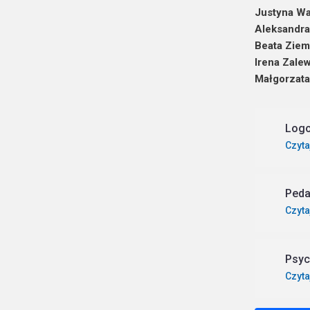
Justyna Wa
Aleksandr
Beata Ziem
Irena Zale
Małgorzat
Log
Czyta
Ped
Czyta
Psyc
Czyta