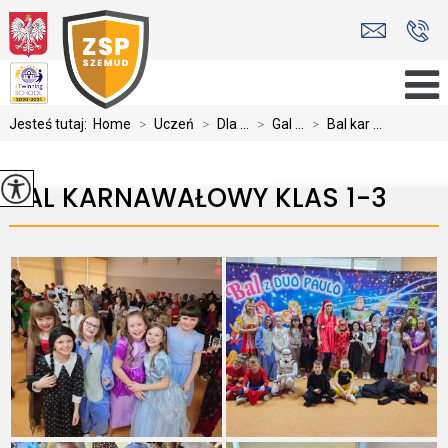
Jesteś tutaj:
Home
>
Uczeń
>
Dla ...
>
Gal ...
>
Bal kar ...
BAL KARNAWAŁOWY KLAS 1-3