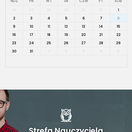
NDZ
PN
WT
ŚR
CZW
PT
SOB
26
27
28
29
30
31
1
2
3
4
5
6
7
8
9
10
11
12
13
14
15
16
17
18
19
20
21
22
23
24
25
26
27
28
29
30
31
1
2
3
4
5
Strefa Nauczyciela