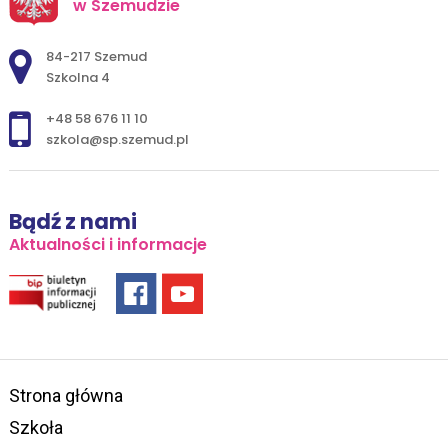
w Szemudzie
Adres pocztowy:
84-217 Szemud
Szkolna 4
+48 58 676 11 10
szkola@sp.szemud.pl
Bądź z nami
Aktualności i informacje
Strona główna
Szkoła