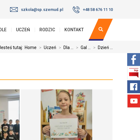
szkola@sp.szemud.pl
+48 58 676 11 10
OLE
UCZEŃ
RODZIC
KONTAKT
Jesteś tutaj:
Home
>
Uczeń
>
Dla ...
>
Gal ...
>
Dzień ...