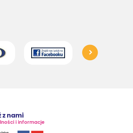
 z nami
lności i informacje