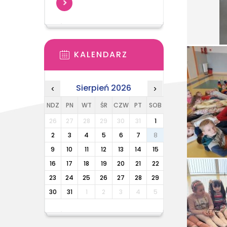
KALENDARZ
Sierpień 2026
‹
›
NDZ
PN
WT
ŚR
CZW
PT
SOB
26
27
28
29
30
31
1
2
3
4
5
6
7
8
9
10
11
12
13
14
15
16
17
18
19
20
21
22
23
24
25
26
27
28
29
30
31
1
2
3
4
5