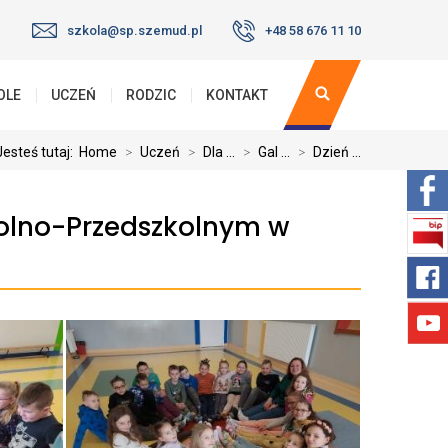
szkola@sp.szemud.pl
+48 58 676 11 10
OLE
UCZEŃ
RODZIC
KONTAKT
Jesteś tutaj:
Home
>
Uczeń
>
Dla ...
>
Gal ...
>
Dzień ...
kolno-Przedszkolnym w