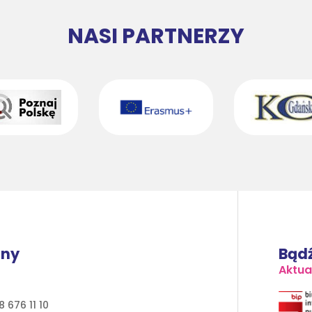
NASI PARTNERZY
lny
Bądź
Aktua
 676 11 10