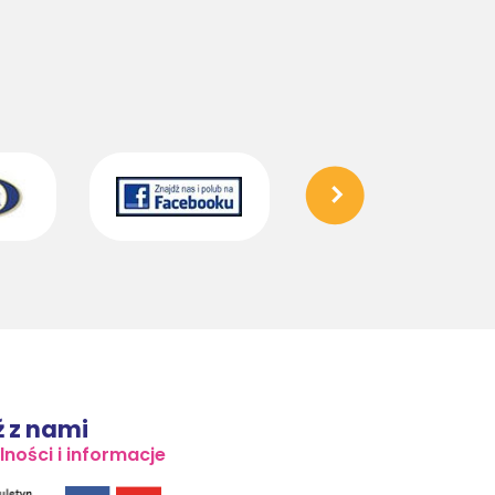
 z nami
lności i informacje