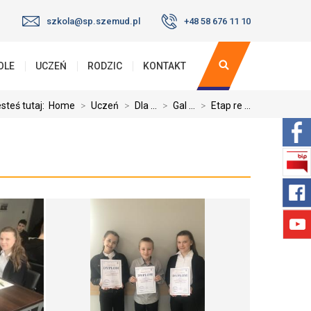
szkola@sp.szemud.pl
+48 58 676 11 10
OLE
UCZEŃ
RODZIC
KONTAKT
steś tutaj:
Home
>
Uczeń
>
Dla ...
>
Gal ...
>
Etap re ...