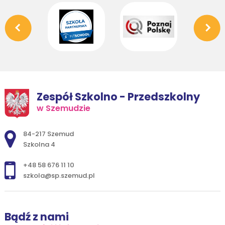
Zespół Szkolno - Przedszkolny
w Szemudzie
Adres pocztowy:
84-217 Szemud
Szkolna 4
+48 58 676 11 10
szkola@sp.szemud.pl
Bądź z nami