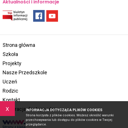
Aktualności i informacje
Strona główna
Szkoła
Projekty
Nasze Przedszkole
Uczeń
Rodzic
Kontakt
x
Deklaracja dostępności
INFORMACJA DOTYCZĄCA PLIKÓW COOKIES
Strona korzysta z plików cookies. Możesz określić warunki
przechowywania lub dostępu do plików cookies w Twojej
przeglądarce.