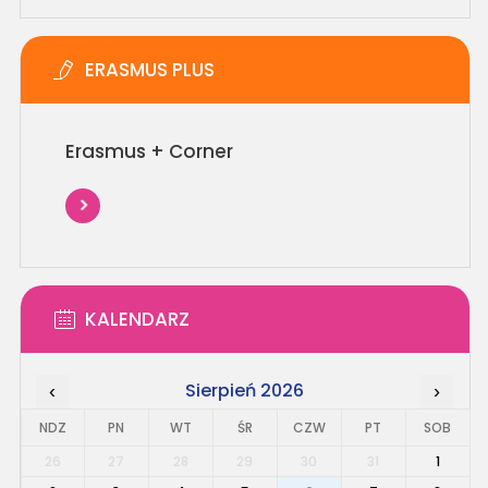
ERASMUS PLUS
Erasmus + Corner
KALENDARZ
Sierpień 2026
‹
›
NDZ
PN
WT
ŚR
CZW
PT
SOB
26
27
28
29
30
31
1