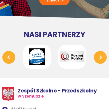
ZOBACZ
NASI PARTNERZY
Zespół Szkolno - Przedszkolny
w Szemudzie
Adres pocztowy:
84-217 Szemud