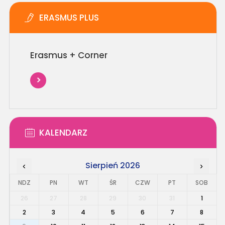
ERASMUS PLUS
Erasmus + Corner
KALENDARZ
Sierpień 2026
‹
›
NDZ
PN
WT
ŚR
CZW
PT
SOB
26
27
28
29
30
31
1
2
3
4
5
6
7
8