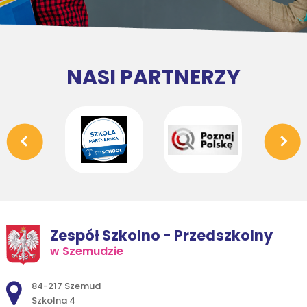
NASI PARTNERZY
Zespół Szkolno - Przedszkolny
w Szemudzie
Adres pocztowy:
84-217 Szemud
Szkolna 4