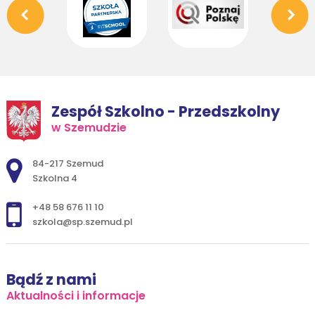
Zespół Szkolno - Przedszkolny
w Szemudzie
Adres pocztowy:
84-217 Szemud
Szkolna 4
+48 58 676 11 10
szkola@sp.szemud.pl
Bądź z nami
Aktualności i informacje