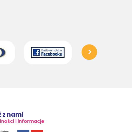
 z nami
lności i informacje