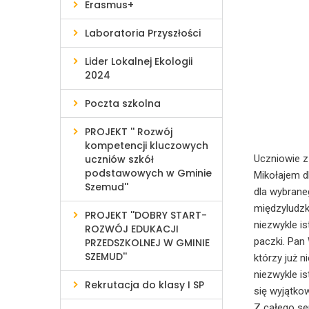
Erasmus+
Laboratoria Przyszłości
Lider Lokalnej Ekologii
2024
Poczta szkolna
PROJEKT '' Rozwój
kompetencji kluczowych
uczniów szkół
Uczniowie z
podstawowych w Gminie
Mikołajem d
Szemud''
dla wybrane
międzyludzk
PROJEKT ''DOBRY START-
niezwykle i
ROZWÓJ EDUKACJI
paczki. Pan
PRZEDSZKOLNEJ W GMINIE
SZEMUD''
którzy już 
niezwykle is
Rekrutacja do klasy I SP
się wyjątko
Z całego ser