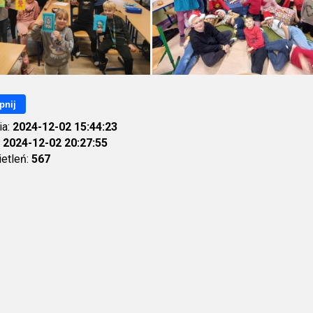
pnij
ia:
2024-12-02 15:44:23
:
2024-12-02 20:27:55
ietleń:
567