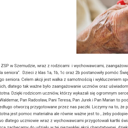
 ZSP w Szemudzie, wraz z rodzicami i wychowawcami, zaangażował
la seniora". Dzieci z klas 1a, 1b, 1c oraz 2b postanowiły pomóc Ś
go seniora. Celem akcji jest walka z samotnością i wykluczeniem sp
ich, dlatego tak ważne było zaangażowanie uczniów oraz uświadomi
stotna. Dzięki rodzicom uczniów, którzy wykazali się ogromnym serc
 Waldemar, Pan Radosław, Pani Teresa, Pan Jurek i Pan Marian to p
niedługo otworzą przygotowane przez nas paczki. Liczymy na to, że p
totna jest pomoc materialna ale równie ważne jest to , żeby podopie
wo dlatego uczniowie wraz z wychowawcami przygotowali kartki świąt
ca zachęcamy do udziału w tej niezwykłej akcji charytatywnej, dzięk