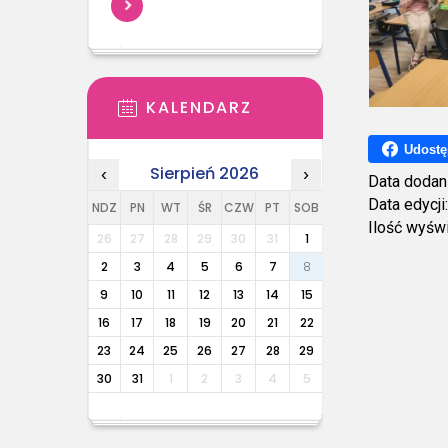
KALENDARZ
Udostę
Sierpień 2026
‹
›
Data dodan
Data edycji
NDZ
PN
WT
ŚR
CZW
PT
SOB
Ilość wyśw
26
27
28
29
30
31
1
2
3
4
5
6
7
8
9
10
11
12
13
14
15
16
17
18
19
20
21
22
23
24
25
26
27
28
29
30
31
1
2
3
4
5