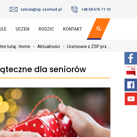
szkola@sp.szemud.pl
+48 58 676 11 10
OLE
UCZEŃ
RODZIC
KONTAKT
teś tutaj:
Home
>
Aktualności
>
Uczniowie z ZSP prz ...
iąteczne dla seniorów