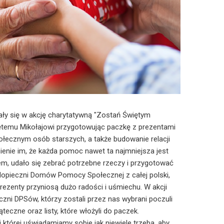
y się w akcję charytatywną "Zostań Świętym
więtemu Mikołajowi przygotowując paczkę z prezentami
ołecznym osób starszych, a także budowanie relacji
enie im, że każda pomoc nawet ta najmniejsza jest
em, udało się zebrać potrzebne rzeczy i przygotować
odopieczni Domów Pomocy Społecznej z całej polski,
rezenty przyniosą dużo radości i uśmiechu. W akcji
czni DPSów, którzy zostali przez nas wybrani poczuli
eczne oraz listy, które włożyli do paczek.
i której uświadamiamy sobie jak niewiele trzeba, aby