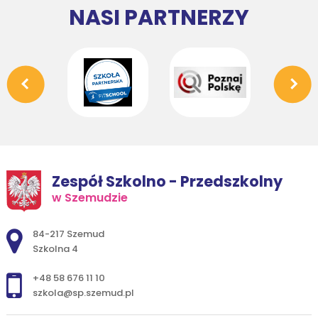
NASI PARTNERZY
Zespół Szkolno - Przedszkolny
w Szemudzie
Adres pocztowy:
84-217 Szemud
Szkolna 4
+48 58 676 11 10
szkola@sp.szemud.pl