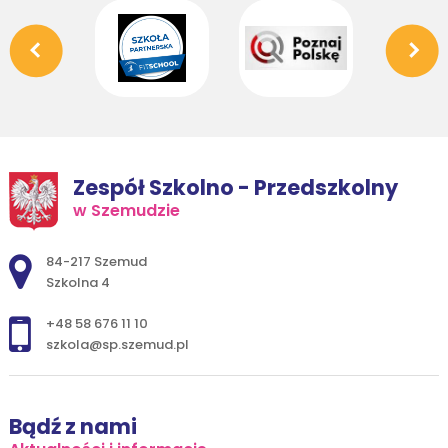
Zespół Szkolno - Przedszkolny
w Szemudzie
Adres pocztowy:
84-217 Szemud
Szkolna 4
+48 58 676 11 10
szkola@sp.szemud.pl
Bądź z nami