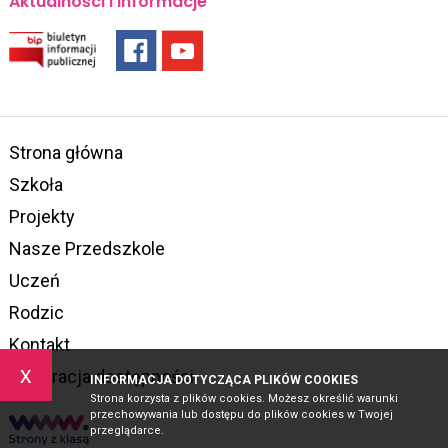
Aktualności i informacje
Strona główna
Szkoła
Projekty
Nasze Przedszkole
Uczeń
Rodzic
Kontakt
x
Deklaracja dostępności
INFORMACJA DOTYCZĄCA PLIKÓW COOKIES
Strona korzysta z plików cookies. Możesz określić warunki
przechowywania lub dostępu do plików cookies w Twojej
przeglądarce.